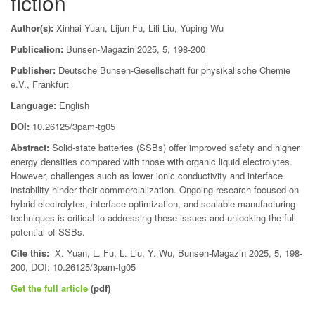
fiction
Author(s):
Xinhai Yuan, Lijun Fu, Lili Liu, Yuping Wu
Publication:
Bunsen-Magazin 2025, 5, 198-200
Publisher:
Deutsche Bunsen-Gesellschaft für physikalische Chemie
e.V., Frankfurt
Language:
English
DOI:
10.26125/3pam-tg05
Abstract:
Solid-state batteries (SSBs) offer improved safety and higher
energy densities compared with those with organic liquid electrolytes.
However, challenges such as lower ionic conductivity and interface
instability hinder their commercialization. Ongoing research focused on
hybrid electrolytes, interface optimization, and scalable manufacturing
techniques is critical to addressing these issues and unlocking the full
potential of SSBs.
Cite this:
X. Yuan, L. Fu, L. Liu, Y. Wu, Bunsen-Magazin 2025, 5, 198-
200, DOI: 10.26125/3pam-tg05
Get the full article
(pdf)