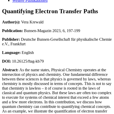
Weitere Publikationen
Quantifying Electron Transfer Paths
Author(s):
Vera Krewald
Publication:
Bunsen-Magazin 2023, 6, 197-199
Publisher:
Deutsche Bunsen-Gesellschaft für physikalische Chemie
e.V., Frankfurt
Language:
English
DOI:
10.26125/ftag-kb79
Abstract:
As the name states, Physical Chemistry operates at the
intersection of physics and chemistry. One fundamental difference
between these sciences is that physics is governed by laws, whereas
chemistry is mostly discussed in terms of concepts. This is not to say
that chemistry is lawless – it of course is rooted in the laws of
classical and quantum physics. But these laws are often too complex
to execute for systems of chemical interest that exceed a few atoms
and a few more electrons. In this contribution, we discuss how
quantum chemistry can contribute to quantifying chemical concepts.
As an example, we illustrate the quantification of electron transfer