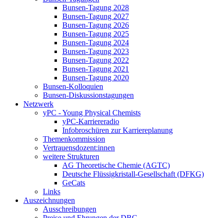
Bunsen-Tagung 2028
Bunsen-Tagung 2027
Bunsen-Tagung 2026
Bunsen-Tagung 2025
Bunsen-Tagung 2024
Bunsen-Tagung 2023
Bunsen-Tagung 2022
Bunsen-Tagung 2021
Bunsen-Tagung 2020
Bunsen-Kolloquien
Bunsen-Diskussionstagungen
Netzwerk
yPC - Young Physical Chemists
yPC-Karriereradio
Infobroschüren zur Karriereplanung
Themenkommission
Vertrauensdozent:innen
weitere Strukturen
AG Theoretische Chemie (AGTC)
Deutsche Flüssigkristall-Gesellschaft (DFKG)
GeCats
Links
Auszeichnungen
Ausschreibungen
Preise und Ehrungen der DBG