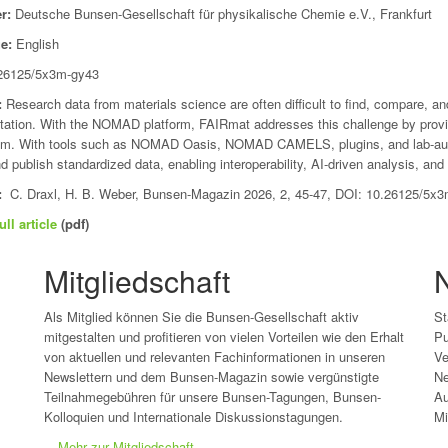
r:
Deutsche Bunsen-Gesellschaft für physikalische Chemie e.V., Frankfurt
e:
English
26125/5x3m-gy43
:
Research data from materials science are often difficult to find, compare, 
ation. With the NOMAD platform, FAIRmat addresses this challenge by prov
m. With tools such as NOMAD Oasis, NOMAD CAMELS, plugins, and lab-autom
d publish standardized data, enabling interoperability, AI-driven analysis, and
:
C. Draxl, H. B. Weber, Bunsen-Magazin 2026, 2, 45-47, DOI: 10.26125/5x
ull article
(pdf)
Mitgliedschaft
N
Als Mitglied können Sie die Bunsen-Gesellschaft aktiv
St
mitgestalten und profitieren von vielen Vorteilen wie den Erhalt
Pu
von aktuellen und relevanten Fachinformationen in unseren
Ve
Newslettern und dem Bunsen-Magazin sowie vergünstigte
Ne
Teilnahmegebühren für unsere Bunsen-Tagungen, Bunsen-
Au
Kolloquien und Internationale Diskussionstagungen.
Mi
Mehr zur Mitgliedschaft