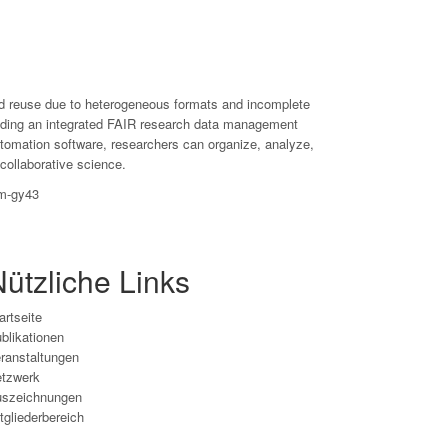
and reuse due to heterogeneous formats and incomplete
iding an integrated FAIR research data management
ation software, researchers can organize, analyze,
 collaborative science.
3m-gy43
ützliche Links
artseite
blikationen
ranstaltungen
tzwerk
szeichnungen
tgliederbereich