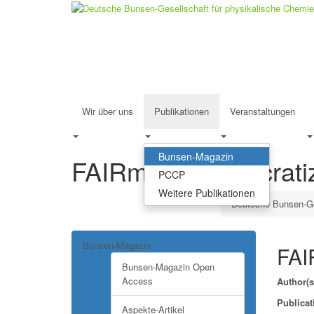
Wir über uns
Publikationen
Veranstaltungen
Bunsen-Magazin
FAIRmat – democrati
PCCP
Weitere Publikationen
Deutsche Bunsen-Ge
Bunsen-Magazin
FAI
Bunsen-Magazin Open
Access
Author(s
Publicat
Aspekte-Artikel