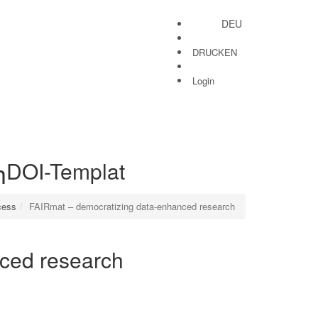
DEU
DRUCKEN
Login
h
DOI-Templat
cess
FAIRmat – democratizing data-enhanced research
ced research