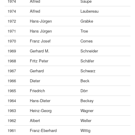
1974
Alfred
Saupe
1974
Alfred
Laubereau
1972
Hans-Jürgen
Grabke
1971
Hans Jürgen
Troe
1970
Franz Josef
Comes
1969
Gerhard M.
Schneider
1968
Fritz Peter
Schäfer
1967
Gerhard
Schwarz
1966
Dieter
Beck
1965
Friedrich
Dörr
1964
Hans-Dieter
Beckey
1963
Heinz-Georg
Wagner
1962
Albert
Weller
1961
Franz-Eberhard
Wittig