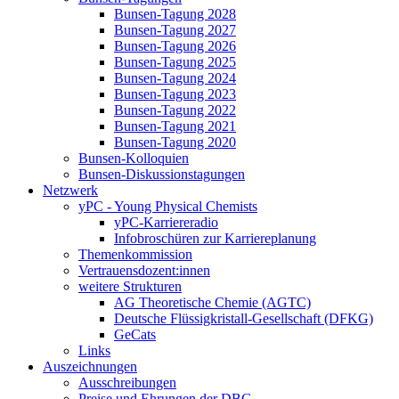
Bunsen-Tagung 2028
Bunsen-Tagung 2027
Bunsen-Tagung 2026
Bunsen-Tagung 2025
Bunsen-Tagung 2024
Bunsen-Tagung 2023
Bunsen-Tagung 2022
Bunsen-Tagung 2021
Bunsen-Tagung 2020
Bunsen-Kolloquien
Bunsen-Diskussionstagungen
Netzwerk
yPC - Young Physical Chemists
yPC-Karriereradio
Infobroschüren zur Karriereplanung
Themenkommission
Vertrauensdozent:innen
weitere Strukturen
AG Theoretische Chemie (AGTC)
Deutsche Flüssigkristall-Gesellschaft (DFKG)
GeCats
Links
Auszeichnungen
Ausschreibungen
Preise und Ehrungen der DBG