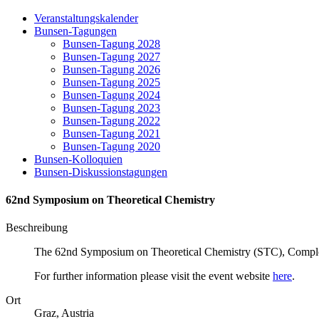
Veranstaltungskalender
Bunsen-Tagungen
Bunsen-Tagung 2028
Bunsen-Tagung 2027
Bunsen-Tagung 2026
Bunsen-Tagung 2025
Bunsen-Tagung 2024
Bunsen-Tagung 2023
Bunsen-Tagung 2022
Bunsen-Tagung 2021
Bunsen-Tagung 2020
Bunsen-Kolloquien
Bunsen-Diskussionstagungen
62nd Symposium on Theoretical Chemistry
Beschreibung
The 62nd Symposium on Theoretical Chemistry (STC), Complex 
For further information please visit the event website
here
.
Ort
Graz, Austria