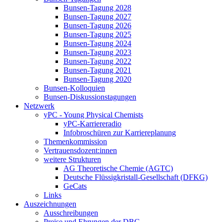
Bunsen-Tagung 2028
Bunsen-Tagung 2027
Bunsen-Tagung 2026
Bunsen-Tagung 2025
Bunsen-Tagung 2024
Bunsen-Tagung 2023
Bunsen-Tagung 2022
Bunsen-Tagung 2021
Bunsen-Tagung 2020
Bunsen-Kolloquien
Bunsen-Diskussionstagungen
Netzwerk
yPC - Young Physical Chemists
yPC-Karriereradio
Infobroschüren zur Karriereplanung
Themenkommission
Vertrauensdozent:innen
weitere Strukturen
AG Theoretische Chemie (AGTC)
Deutsche Flüssigkristall-Gesellschaft (DFKG)
GeCats
Links
Auszeichnungen
Ausschreibungen
Preise und Ehrungen der DBG