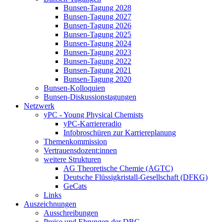
Bunsen-Tagung 2028
Bunsen-Tagung 2027
Bunsen-Tagung 2026
Bunsen-Tagung 2025
Bunsen-Tagung 2024
Bunsen-Tagung 2023
Bunsen-Tagung 2022
Bunsen-Tagung 2021
Bunsen-Tagung 2020
Bunsen-Kolloquien
Bunsen-Diskussionstagungen
Netzwerk
yPC - Young Physical Chemists
yPC-Karriereradio
Infobroschüren zur Karriereplanung
Themenkommission
Vertrauensdozent:innen
weitere Strukturen
AG Theoretische Chemie (AGTC)
Deutsche Flüssigkristall-Gesellschaft (DFKG)
GeCats
Links
Auszeichnungen
Ausschreibungen
Preise und Ehrungen der DBG