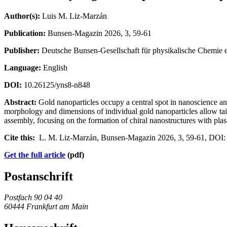
Author(s):
Luis M. Liz-Marzán
Publication:
Bunsen-Magazin 2026, 3, 59-61
Publisher:
Deutsche Bunsen-Gesellschaft für physikalische Chemie e
Language:
English
DOI:
10.26125/yns8-n848
Abstract:
Gold nanoparticles occupy a central spot in nanoscience an
morphology and dimensions of individual gold nanoparticles allow tailo
assembly, focusing on the formation of chiral nanostructures with plas
Cite this:
L. M. Liz-Marzán, Bunsen-Magazin 2026, 3, 59-61, DOI:
Get the full article
(pdf)
Postanschrift
Postfach 90 04 40
60444 Frankfurt am Main